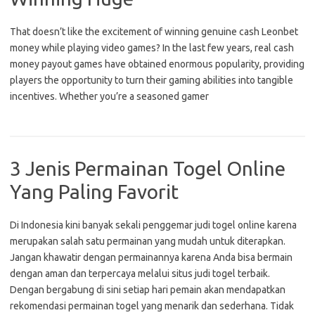
That doesn’t like the excitement of winning genuine cash Leonbet
money while playing video games? In the last few years, real cash
money payout games have obtained enormous popularity, providing
players the opportunity to turn their gaming abilities into tangible
incentives. Whether you’re a seasoned gamer
3 Jenis Permainan Togel Online
Yang Paling Favorit
Di Indonesia kini banyak sekali penggemar judi togel online karena
merupakan salah satu permainan yang mudah untuk diterapkan.
Jangan khawatir dengan permainannya karena Anda bisa bermain
dengan aman dan terpercaya melalui situs judi togel terbaik.
Dengan bergabung di sini setiap hari pemain akan mendapatkan
rekomendasi permainan togel yang menarik dan sederhana. Tidak