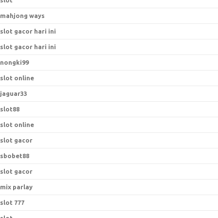
slot
mahjong ways
slot gacor hari ini
slot gacor hari ini
nongki99
slot online
jaguar33
slot88
slot online
slot gacor
sbobet88
slot gacor
mix parlay
slot 777