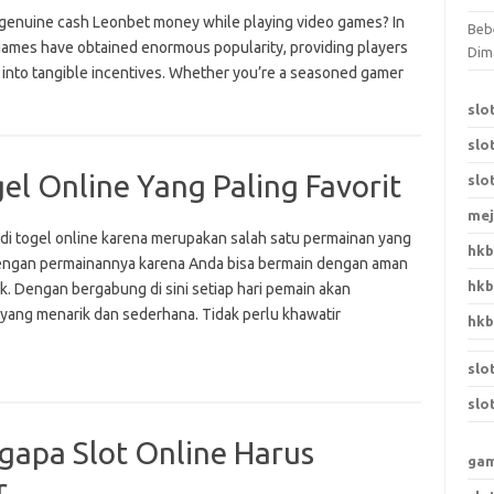
g genuine cash Leonbet money while playing video games? In
Beb
games have obtained enormous popularity, providing players
Dim
es into tangible incentives. Whether you’re a seasoned gamer
slo
slo
el Online Yang Paling Favorit
slo
mej
udi togel online karena merupakan salah satu permainan yang
hk
dengan permainannya karena Anda bisa bermain dengan aman
hk
aik. Dengan bergabung di sini setiap hari pemain akan
ang menarik dan sederhana. Tidak perlu khawatir
hk
slo
slo
apa Slot Online Harus
gam
r