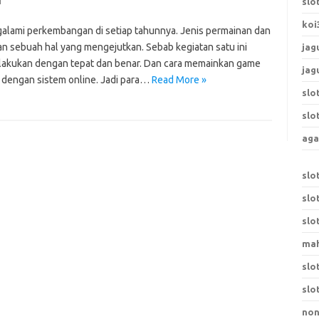
slo
koi
galami perkembangan di setiap tahunnya. Jenis permainan dan
an sebuah hal yang mengejutkan. Sebab kegiatan satu ini
jag
ilakukan dengan tepat dan benar. Dan cara memainkan game
jag
 dengan sistem online. Jadi para…
Read More »
slo
slo
aga
slo
slo
slo
mah
slo
slo
non