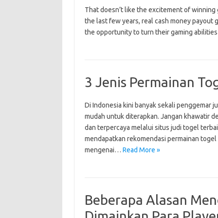
That doesn’t like the excitement of winnin
the last few years, real cash money payout 
the opportunity to turn their gaming abiliti
3 Jenis Permainan Tog
Di Indonesia kini banyak sekali penggemar j
mudah untuk diterapkan. Jangan khawatir 
dan terpercaya melalui situs judi togel terb
mendapatkan rekomendasi permainan togel y
mengenai…
Read More »
Beberapa Alasan Meng
Dimainkan Para Playe