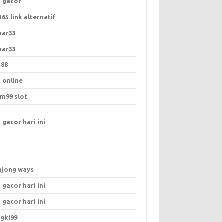
t gacor
365 link alternatif
uar33
uar33
t88
t online
m99 slot
t gacor hari ini
t
t
jong ways
t gacor hari ini
t gacor hari ini
gki99