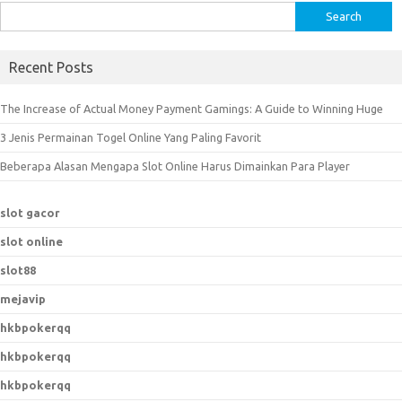
S
e
a
Recent Posts
r
c
The Increase of Actual Money Payment Gamings: A Guide to Winning Huge
h
3 Jenis Permainan Togel Online Yang Paling Favorit
f
o
Beberapa Alasan Mengapa Slot Online Harus Dimainkan Para Player
r
:
slot gacor
slot online
slot88
mejavip
hkbpokerqq
hkbpokerqq
hkbpokerqq