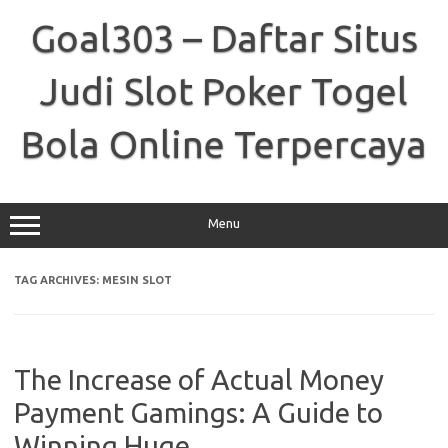
Skip
to
Goal303 – Daftar Situs
content
Judi Slot Poker Togel
Bola Online Terpercaya
Menu
TAG ARCHIVES:
MESIN SLOT
The Increase of Actual Money
Payment Gamings: A Guide to
Winning Huge