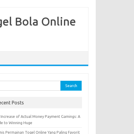
gel Bola Online
rch
ecent Posts
 Increase of Actual Money Payment Gamings: A
de to Winning Huge
nis Permainan Togel Online Yang Paling Favorit