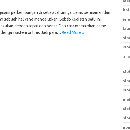
slo
koi
galami perkembangan di setiap tahunnya. Jenis permainan dan
an sebuah hal yang mengejutkan. Sebab kegiatan satu ini
jag
ilakukan dengan tepat dan benar. Dan cara memainkan game
jag
 dengan sistem online. Jadi para…
Read More »
slo
slo
aga
slo
slo
slo
mah
slo
slo
non