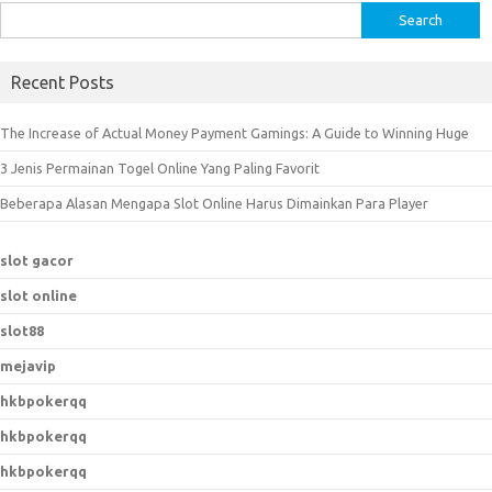
S
e
a
Recent Posts
r
c
The Increase of Actual Money Payment Gamings: A Guide to Winning Huge
h
3 Jenis Permainan Togel Online Yang Paling Favorit
f
o
Beberapa Alasan Mengapa Slot Online Harus Dimainkan Para Player
r
:
slot gacor
slot online
slot88
mejavip
hkbpokerqq
hkbpokerqq
hkbpokerqq