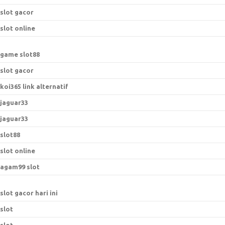
slot gacor
slot online
game slot88
slot gacor
koi365 link alternatif
jaguar33
jaguar33
slot88
slot online
agam99 slot
slot gacor hari ini
slot