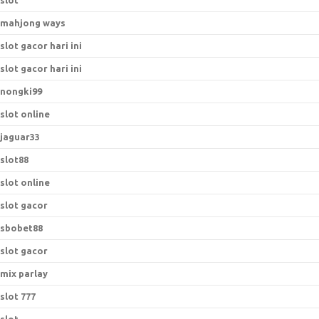
slot
mahjong ways
slot gacor hari ini
slot gacor hari ini
nongki99
slot online
jaguar33
slot88
slot online
slot gacor
sbobet88
slot gacor
mix parlay
slot 777