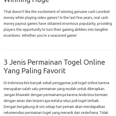
That doesn’t like the excitement of winning genuine cash Leonbet
money while playing video games? In the last few years, real cash
money payout games have obtained enormous popularity, providing
players the opportunity to turn their gaming abilities into tangible
incentives. Whether you’re a seasoned gamer
3 Jenis Permainan Togel Online
Yang Paling Favorit
Di Indonesia kini banyak sekali penggemar judi togel online karena
merupakan salah satu permainan yang mudah untuk diterapkan.
Jangan khawatir dengan permainannya karena Anda bisa bermain
dengan aman dan terpercaya melalui situs judi togel terbaik.
Dengan bergabung di sini setiap hari pemain akan mendapatkan
rekomendasi permainan togel yang menarik dan sederhana. Tidak