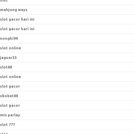
slot
mahjong ways
slot gacor hari ini
slot gacor hari ini
nongki99
slot online
jaguar33
slot88
slot online
slot gacor
sbobet88
slot gacor
mix parlay
slot 777