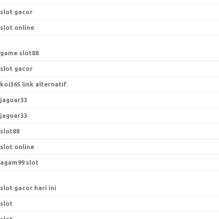
slot gacor
slot online
game slot88
slot gacor
koi365 link alternatif
jaguar33
jaguar33
slot88
slot online
agam99 slot
slot gacor hari ini
slot