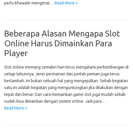
perlu khawatir mengenai…
Read More »
Beberapa Alasan Mengapa Slot
Online Harus Dimainkan Para
Player
Slot online memang semakin hari terus mengalami perkembangan di
setiap tahunnya. Jenis permainan dan jumlah pemain juga terus
bertambah. Ini bukan sebuah hal yang mengejutkan. Sebab kegiatan
satu ini adalah kegiatan yang menguntungkan jika dilakukan dengan
tepat dan benar. Dan cara memainkan game slot juga mudah sebab
sudah bisa dimainkan dengan sistem online. Jadi para…
Read More »