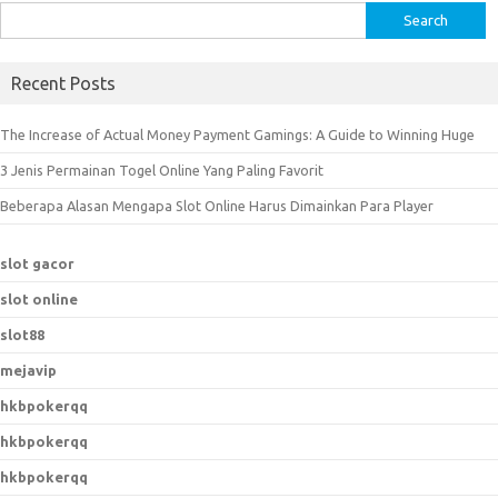
S
e
a
Recent Posts
r
c
The Increase of Actual Money Payment Gamings: A Guide to Winning Huge
h
3 Jenis Permainan Togel Online Yang Paling Favorit
f
o
Beberapa Alasan Mengapa Slot Online Harus Dimainkan Para Player
r
:
slot gacor
slot online
slot88
mejavip
hkbpokerqq
hkbpokerqq
hkbpokerqq