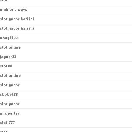
slot
mahjong ways
slot gacor hari ini
slot gacor hari ini
nongki99
slot online
jaguar33
slot88
slot online
slot gacor
sbobet88
slot gacor
mix parlay
slot 777