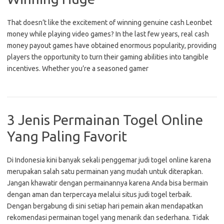
That doesn’t like the excitement of winning genuine cash Leonbet
money while playing video games? In the last few years, real cash
money payout games have obtained enormous popularity, providing
players the opportunity to turn their gaming abilities into tangible
incentives. Whether you’re a seasoned gamer
3 Jenis Permainan Togel Online
Yang Paling Favorit
Di Indonesia kini banyak sekali penggemar judi togel online karena
merupakan salah satu permainan yang mudah untuk diterapkan.
Jangan khawatir dengan permainannya karena Anda bisa bermain
dengan aman dan terpercaya melalui situs judi togel terbaik.
Dengan bergabung di sini setiap hari pemain akan mendapatkan
rekomendasi permainan togel yang menarik dan sederhana. Tidak