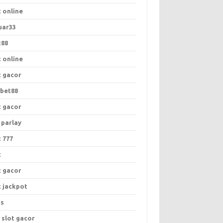
t online
uar33
t88
t online
t gacor
bet88
t gacor
 parlay
t 777
t
t gacor
t jackpot
us
k slot gacor