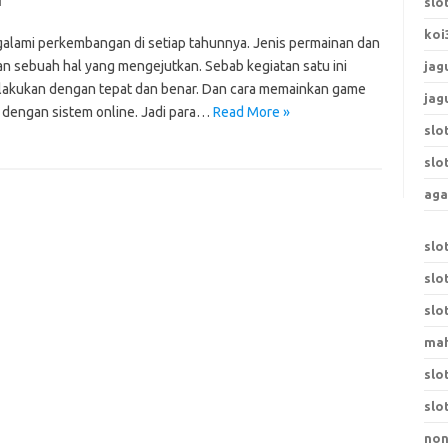
slo
koi
galami perkembangan di setiap tahunnya. Jenis permainan dan
an sebuah hal yang mengejutkan. Sebab kegiatan satu ini
jag
ilakukan dengan tepat dan benar. Dan cara memainkan game
jag
 dengan sistem online. Jadi para…
Read More »
slo
slo
aga
slo
slo
slo
mah
slo
slo
non