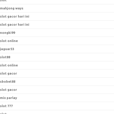
slot
mahjong ways
slot gacor hari ini
slot gacor hari ini
nongki99
slot online
jaguar33
slot88
slot online
slot gacor
sbobet88
slot gacor
mix parlay
slot 777