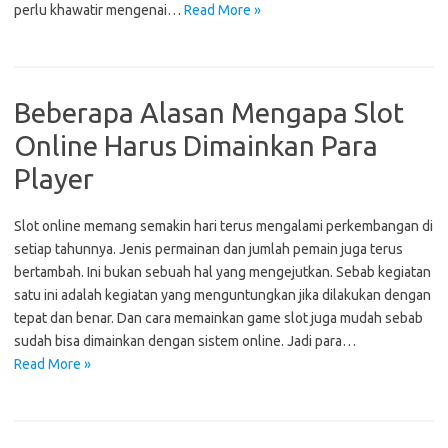
perlu khawatir mengenai…
Read More »
Beberapa Alasan Mengapa Slot
Online Harus Dimainkan Para
Player
Slot online memang semakin hari terus mengalami perkembangan di
setiap tahunnya. Jenis permainan dan jumlah pemain juga terus
bertambah. Ini bukan sebuah hal yang mengejutkan. Sebab kegiatan
satu ini adalah kegiatan yang menguntungkan jika dilakukan dengan
tepat dan benar. Dan cara memainkan game slot juga mudah sebab
sudah bisa dimainkan dengan sistem online. Jadi para…
Read More »