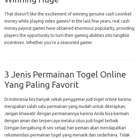
That doesn’t like the excitement of winning genuine cash Leonbet
money while playing video games? In the last few years, real cash
money payout games have obtained enormous popularity, providing
players the opportunity to turn their gaming abilities into tangible
incentives. Whether you’re a seasoned gamer
3 Jenis Permainan Togel Online
Yang Paling Favorit
Di Indonesia kini banyak sekali penggemar judi togel online karena
merupakan salah satu permainan yang mudah untuk diterapkan.
Jangan khawatir dengan permainannya karena Anda bisa bermain
dengan aman dan terpercaya melalui situs judi togel terbaik.
Dengan bergabung di sini setiap hari pemain akan mendapatkan
rekomendasi permainan togel yang menarik dan sederhana. Tidak