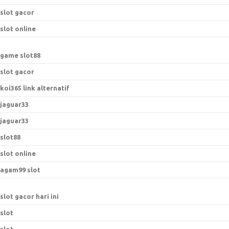
slot gacor
slot online
game slot88
slot gacor
koi365 link alternatif
jaguar33
jaguar33
slot88
slot online
agam99 slot
slot gacor hari ini
slot