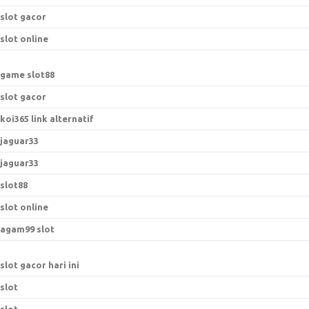
slot gacor
slot online
game slot88
slot gacor
koi365 link alternatif
jaguar33
jaguar33
slot88
slot online
agam99 slot
slot gacor hari ini
slot