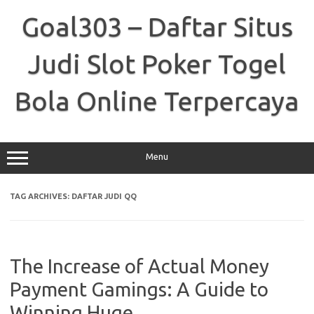
Skip
to
Goal303 – Daftar Situs
content
Judi Slot Poker Togel
Bola Online Terpercaya
Menu
TAG ARCHIVES:
DAFTAR JUDI QQ
The Increase of Actual Money
Payment Gamings: A Guide to
Winning Huge