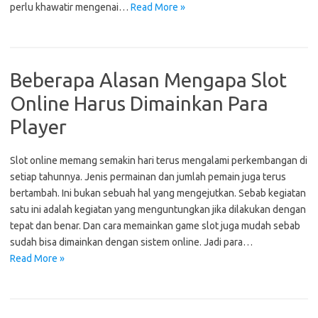
perlu khawatir mengenai…
Read More »
Beberapa Alasan Mengapa Slot
Online Harus Dimainkan Para
Player
Slot online memang semakin hari terus mengalami perkembangan di
setiap tahunnya. Jenis permainan dan jumlah pemain juga terus
bertambah. Ini bukan sebuah hal yang mengejutkan. Sebab kegiatan
satu ini adalah kegiatan yang menguntungkan jika dilakukan dengan
tepat dan benar. Dan cara memainkan game slot juga mudah sebab
sudah bisa dimainkan dengan sistem online. Jadi para…
Read More »