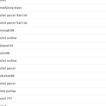
slot
mahjong ways
slot gacor hari ini
slot gacor hari ini
nongki99
slot online
jaguar33
slot88
slot online
slot gacor
sbobet88
slot gacor
mix parlay
slot 777