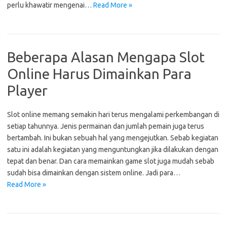
perlu khawatir mengenai…
Read More »
Beberapa Alasan Mengapa Slot
Online Harus Dimainkan Para
Player
Slot online memang semakin hari terus mengalami perkembangan di
setiap tahunnya. Jenis permainan dan jumlah pemain juga terus
bertambah. Ini bukan sebuah hal yang mengejutkan. Sebab kegiatan
satu ini adalah kegiatan yang menguntungkan jika dilakukan dengan
tepat dan benar. Dan cara memainkan game slot juga mudah sebab
sudah bisa dimainkan dengan sistem online. Jadi para…
Read More »