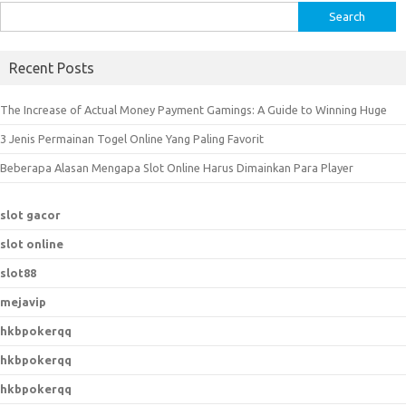
S
e
a
Recent Posts
r
c
The Increase of Actual Money Payment Gamings: A Guide to Winning Huge
h
3 Jenis Permainan Togel Online Yang Paling Favorit
f
o
Beberapa Alasan Mengapa Slot Online Harus Dimainkan Para Player
r
:
slot gacor
slot online
slot88
mejavip
hkbpokerqq
hkbpokerqq
hkbpokerqq