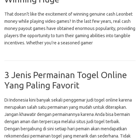
That doesn’t like the excitement of winning genuine cash Leonbet
money while playing video games? In the last few years, real cash
money payout games have obtained enormous popularity, providing
players the opportunity to turn their gaming abilities into tangible
incentives. Whether you’re a seasoned gamer
3 Jenis Permainan Togel Online
Yang Paling Favorit
Di Indonesia kini banyak sekali penggemar judi togel online karena
merupakan salah satu permainan yang mudah untuk diterapkan.
Jangan khawatir dengan permainannya karena Anda bisa bermain
dengan aman dan terpercaya melalui situs judi togel terbaik.
Dengan bergabung di sini setiap hari pemain akan mendapatkan
rekomendasi permainan togel yang menarik dan sederhana. Tidak