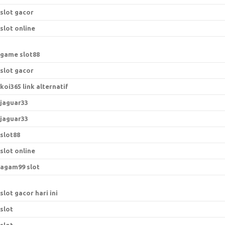
slot gacor
slot online
game slot88
slot gacor
koi365 link alternatif
jaguar33
jaguar33
slot88
slot online
agam99 slot
slot gacor hari ini
slot