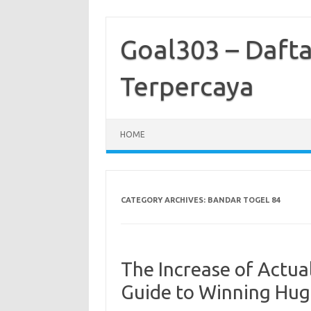
Skip
to
content
Goal303 – Dafta
Terpercaya
HOME
CATEGORY ARCHIVES:
BANDAR TOGEL 84
The Increase of Actu
Guide to Winning Hu