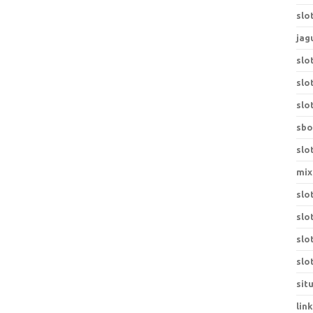
slo
jag
slo
slo
slo
sbo
slo
mix
slo
slo
slo
slo
sit
lin