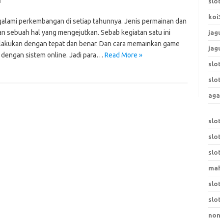
slo
koi
galami perkembangan di setiap tahunnya. Jenis permainan dan
an sebuah hal yang mengejutkan. Sebab kegiatan satu ini
jag
ilakukan dengan tepat dan benar. Dan cara memainkan game
jag
 dengan sistem online. Jadi para…
Read More »
slo
slo
aga
slo
slo
slo
mah
slo
slo
non