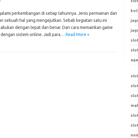
slo
koi
galami perkembangan di setiap tahunnya. Jenis permainan dan
an sebuah hal yang mengejutkan. Sebab kegiatan satu ini
jag
ilakukan dengan tepat dan benar. Dan cara memainkan game
jag
 dengan sistem online. Jadi para…
Read More »
slo
slo
aga
slo
slo
slo
mah
slo
slo
non