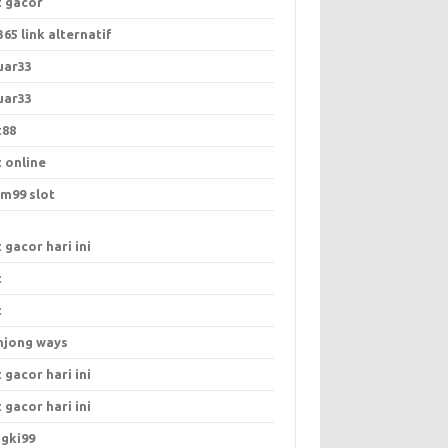
t gacor
365 link alternatif
uar33
uar33
t88
t online
m99 slot
t gacor hari ini
t
t
jong ways
t gacor hari ini
t gacor hari ini
gki99