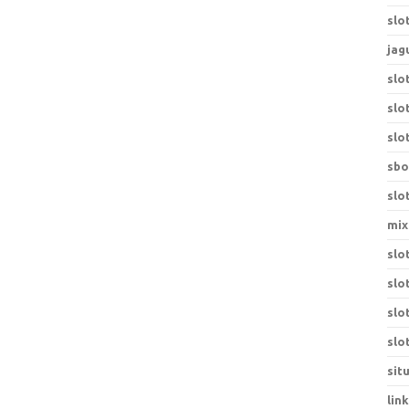
slo
jag
slo
slo
slo
sbo
slo
mix
slo
slo
slo
slo
sit
lin