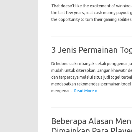
That doesn’t like the excitement of winnin
the last few years, real cash money payout 
the opportunity to turn their gaming abiliti
3 Jenis Permainan Tog
Di Indonesia kini banyak sekali penggemar j
mudah untuk diterapkan. Jangan khawatir 
dan terpercaya melalui situs judi togel terb
mendapatkan rekomendasi permainan togel y
mengenai…
Read More »
Beberapa Alasan Meng
Dimainkan Para Playe