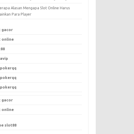
erapa Alasan Mengapa Slot Online Harus
ainkan Para Player
t gacor
t online
t88
avip
bpokerqq
bpokerqq
bpokerqq
t gacor
t online
e slot88