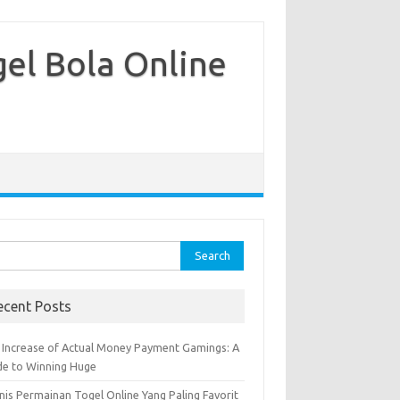
gel Bola Online
rch
ecent Posts
 Increase of Actual Money Payment Gamings: A
de to Winning Huge
nis Permainan Togel Online Yang Paling Favorit