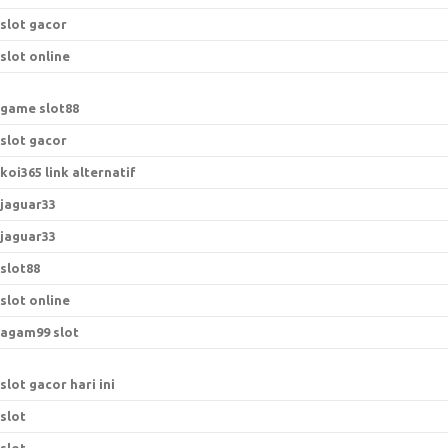
slot gacor
slot online
game slot88
slot gacor
koi365 link alternatif
jaguar33
jaguar33
slot88
slot online
agam99 slot
slot gacor hari ini
slot