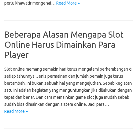
perlu khawatir mengenai…
Read More »
Beberapa Alasan Mengapa Slot
Online Harus Dimainkan Para
Player
Slot online memang semakin hari terus mengalami perkembangan di
setiap tahunnya. Jenis permainan dan jumlah pemain juga terus
bertambah. Ini bukan sebuah hal yang mengejutkan. Sebab kegiatan
satu ini adalah kegiatan yang menguntungkan jika dilakukan dengan
tepat dan benar. Dan cara memainkan game slot juga mudah sebab
sudah bisa dimainkan dengan sistem online. Jadi para…
Read More »