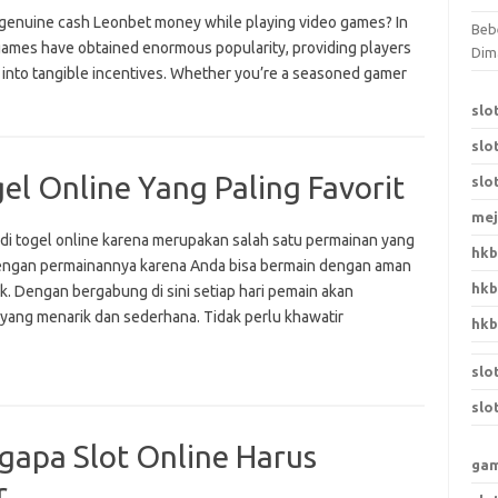
g genuine cash Leonbet money while playing video games? In
Beb
games have obtained enormous popularity, providing players
Dim
es into tangible incentives. Whether you’re a seasoned gamer
slo
slo
el Online Yang Paling Favorit
slo
mej
udi togel online karena merupakan salah satu permainan yang
hk
dengan permainannya karena Anda bisa bermain dengan aman
hk
aik. Dengan bergabung di sini setiap hari pemain akan
ang menarik dan sederhana. Tidak perlu khawatir
hk
slo
slo
apa Slot Online Harus
gam
r