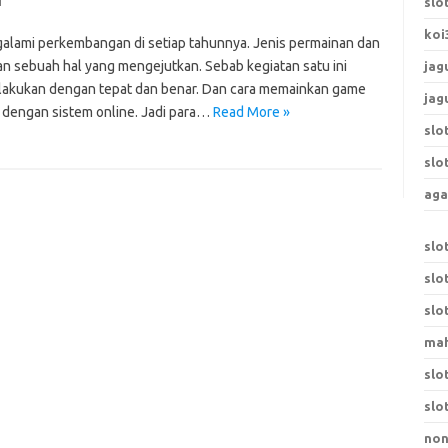
slo
koi
galami perkembangan di setiap tahunnya. Jenis permainan dan
an sebuah hal yang mengejutkan. Sebab kegiatan satu ini
jag
ilakukan dengan tepat dan benar. Dan cara memainkan game
jag
 dengan sistem online. Jadi para…
Read More »
slo
slo
aga
slo
slo
slo
mah
slo
slo
non