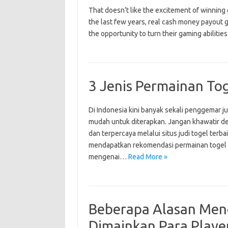
That doesn’t like the excitement of winnin
the last few years, real cash money payout 
the opportunity to turn their gaming abiliti
3 Jenis Permainan Tog
Di Indonesia kini banyak sekali penggemar j
mudah untuk diterapkan. Jangan khawatir 
dan terpercaya melalui situs judi togel terb
mendapatkan rekomendasi permainan togel y
mengenai…
Read More »
Beberapa Alasan Meng
Dimainkan Para Playe