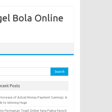
gel Bola Online
rch
ecent Posts
 Increase of Actual Money Payment Gamings: A
de to Winning Huge
nis Permainan Togel Online Yang Paling Favorit