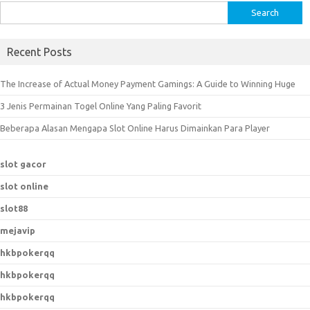
S
e
a
Recent Posts
r
c
The Increase of Actual Money Payment Gamings: A Guide to Winning Huge
h
3 Jenis Permainan Togel Online Yang Paling Favorit
f
o
Beberapa Alasan Mengapa Slot Online Harus Dimainkan Para Player
r
:
slot gacor
slot online
slot88
mejavip
hkbpokerqq
hkbpokerqq
hkbpokerqq