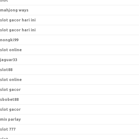
slot
mahjong ways
slot gacor hari ini
slot gacor hari ini
nongki99
slot online
jaguar33
slot88
slot online
slot gacor
sbobet88
slot gacor
mix parlay
slot 777