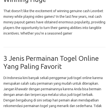
That doesn’t like the excitement of winning genuine cash Leonbet
money while playing video games? In the last few years, real cash
money payout games have obtained enormous popularity, providing
players the opportunity to turn their gaming abilities into tangible
incentives. Whether you’re a seasoned gamer
3 Jenis Permainan Togel Online
Yang Paling Favorit
Di Indonesia kini banyak sekali penggemar judi togel online karena
merupakan salah satu permainan yang mudah untuk diterapkan.
Jangan khawatir dengan permainannya karena Anda bisa bermain
dengan aman dan terpercaya melalui situs judi togel terbaik.
Dengan bergabung di sini setiap hari pemain akan mendapatkan
rekomendasi permainan togel yang menarik dan sederhana. Tidak