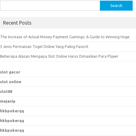
S
e
a
Recent Posts
r
c
The Increase of Actual Money Payment Gamings: A Guide to Winning Huge
h
3 Jenis Permainan Togel Online Yang Paling Favorit
f
o
Beberapa Alasan Mengapa Slot Online Harus Dimainkan Para Player
r
:
slot gacor
slot online
slot88
mejavip
hkbpokerqq
hkbpokerqq
hkbpokerqq