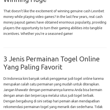
That doesn’t like the excitement of winning genuine cash Leonbet
money while playing video games? In the last few years, real cash
money payout games have obtained enormous popularity, providing
players the opportunity to turn their gaming abilities into tangible
incentives. Whether you’re a seasoned gamer
3 Jenis Permainan Togel Online
Yang Paling Favorit
Di Indonesia kini banyak sekali penggemar judi togel online karena
merupakan salah satu permainan yang mudah untuk diterapkan.
Jangan khawatir dengan permainannya karena Anda bisa bermain
dengan aman dan terpercaya melalui situs judi togel terbaik.
Dengan bergabung di sini setiap hari pemain akan mendapatkan
rekomendasi permainan togel yang menarik dan sederhana. Tidak