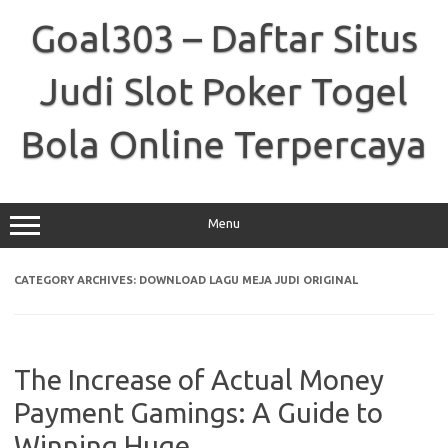
Skip
to
Goal303 – Daftar Situs
content
Judi Slot Poker Togel
Bola Online Terpercaya
Menu
CATEGORY ARCHIVES:
DOWNLOAD LAGU MEJA JUDI ORIGINAL
The Increase of Actual Money
Payment Gamings: A Guide to
Winning Huge