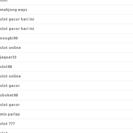
slot
mahjong ways
slot gacor hari ini
slot gacor hari ini
nongki99
slot online
jaguar33
slot88
slot online
slot gacor
sbobet88
slot gacor
mix parlay
slot 777