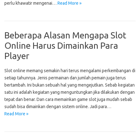
perlu khawatir mengenai…
Read More »
Beberapa Alasan Mengapa Slot
Online Harus Dimainkan Para
Player
Slot online memang semakin hari terus mengalami perkembangan di
setiap tahunnya. Jenis permainan dan jumlah pemain juga terus
bertambah. Ini bukan sebuah hal yang mengejutkan. Sebab kegiatan
satu ini adalah kegiatan yang menguntungkan jika dilakukan dengan
tepat dan benar. Dan cara memainkan game slot juga mudah sebab
sudah bisa dimainkan dengan sistem online. Jadi para…
Read More »