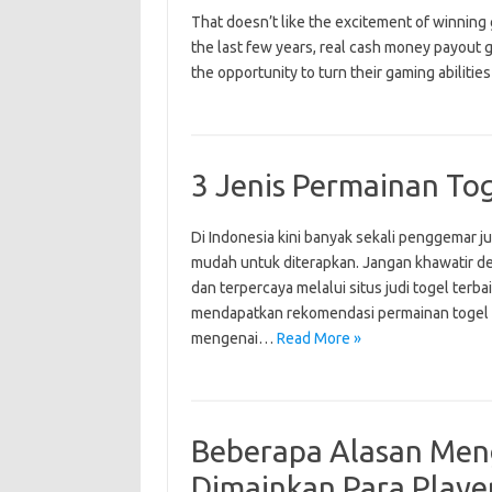
That doesn’t like the excitement of winnin
the last few years, real cash money payout 
the opportunity to turn their gaming abiliti
3 Jenis Permainan Tog
Di Indonesia kini banyak sekali penggemar j
mudah untuk diterapkan. Jangan khawatir 
dan terpercaya melalui situs judi togel terb
mendapatkan rekomendasi permainan togel y
mengenai…
Read More »
Beberapa Alasan Meng
Dimainkan Para Playe