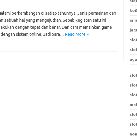
slo
koi
galami perkembangan di setiap tahunnya. Jenis permainan dan
an sebuah hal yang mengejutkan. Sebab kegiatan satu ini
jag
ilakukan dengan tepat dan benar. Dan cara memainkan game
jag
 dengan sistem online. Jadi para…
Read More »
slo
slo
aga
slo
slo
slo
mah
slo
slo
non