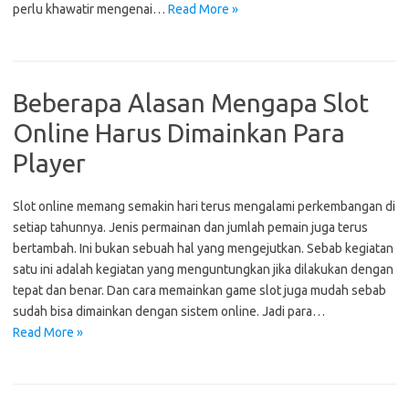
perlu khawatir mengenai…
Read More »
Beberapa Alasan Mengapa Slot
Online Harus Dimainkan Para
Player
Slot online memang semakin hari terus mengalami perkembangan di
setiap tahunnya. Jenis permainan dan jumlah pemain juga terus
bertambah. Ini bukan sebuah hal yang mengejutkan. Sebab kegiatan
satu ini adalah kegiatan yang menguntungkan jika dilakukan dengan
tepat dan benar. Dan cara memainkan game slot juga mudah sebab
sudah bisa dimainkan dengan sistem online. Jadi para…
Read More »