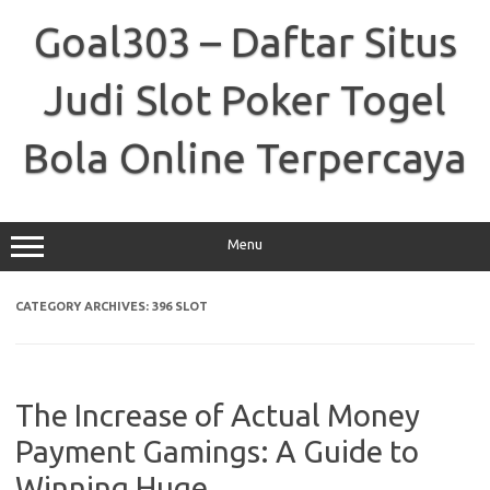
Skip
to
Goal303 – Daftar Situs
content
Judi Slot Poker Togel
Bola Online Terpercaya
Menu
CATEGORY ARCHIVES:
396 SLOT
The Increase of Actual Money
Payment Gamings: A Guide to
Winning Huge