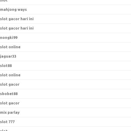
slot
mahjong ways
slot gacor hari ini
slot gacor hari ini
nongki99
slot online
jaguar33
slot88
slot online
slot gacor
sbobet88
slot gacor
mix parlay
slot 777