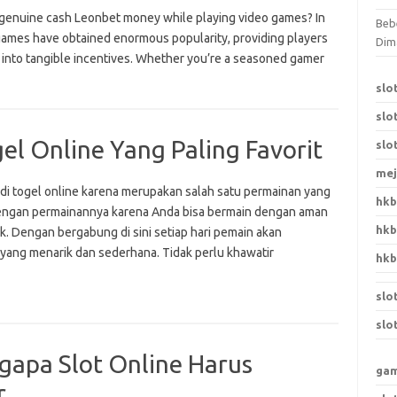
g genuine cash Leonbet money while playing video games? In
Beb
games have obtained enormous popularity, providing players
Dim
es into tangible incentives. Whether you’re a seasoned gamer
slo
slo
el Online Yang Paling Favorit
slo
mej
udi togel online karena merupakan salah satu permainan yang
hk
dengan permainannya karena Anda bisa bermain dengan aman
hk
aik. Dengan bergabung di sini setiap hari pemain akan
ang menarik dan sederhana. Tidak perlu khawatir
hk
slo
slo
apa Slot Online Harus
gam
r