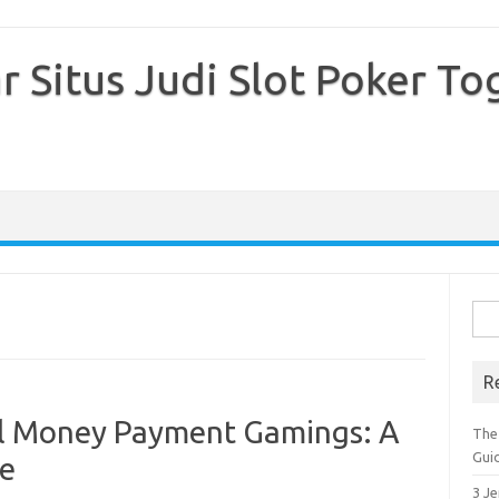
r Situs Judi Slot Poker To
Sea
for:
R
al Money Payment Gamings: A
The
Gui
ge
3 Je