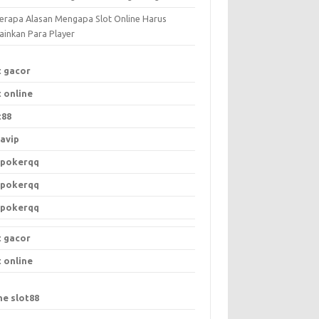
erapa Alasan Mengapa Slot Online Harus
ainkan Para Player
t gacor
t online
t88
avip
bpokerqq
bpokerqq
bpokerqq
t gacor
t online
e slot88