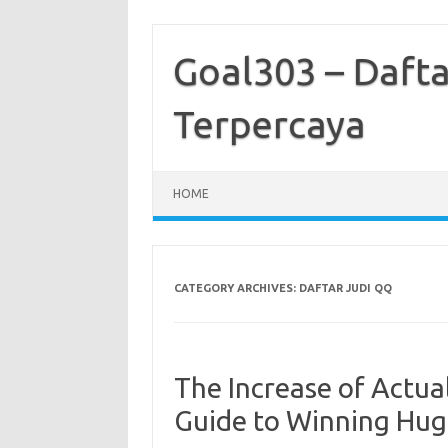
Skip
to
content
Goal303 – Dafta
Terpercaya
HOME
CATEGORY ARCHIVES:
DAFTAR JUDI QQ
The Increase of Actu
Guide to Winning Hu