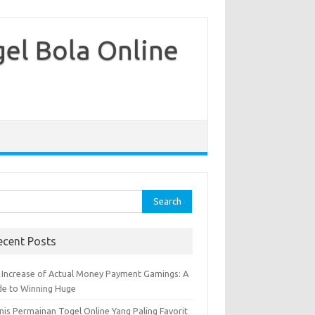
gel Bola Online
rch
ecent Posts
 Increase of Actual Money Payment Gamings: A
de to Winning Huge
nis Permainan Togel Online Yang Paling Favorit