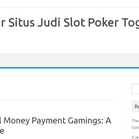
r Situs Judi Slot Poker To
Sea
for:
R
al Money Payment Gamings: A
The
Gui
ge
3 Je