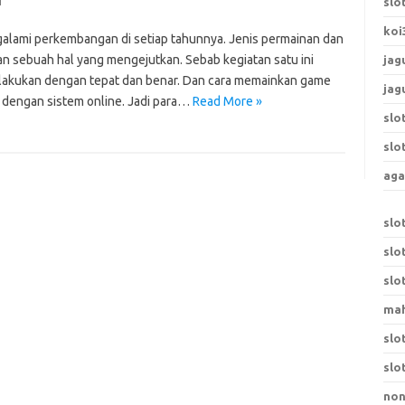
slo
koi
galami perkembangan di setiap tahunnya. Jenis permainan dan
an sebuah hal yang mengejutkan. Sebab kegiatan satu ini
jag
ilakukan dengan tepat dan benar. Dan cara memainkan game
jag
 dengan sistem online. Jadi para…
Read More »
slo
slo
aga
slo
slo
slo
mah
slo
slo
non