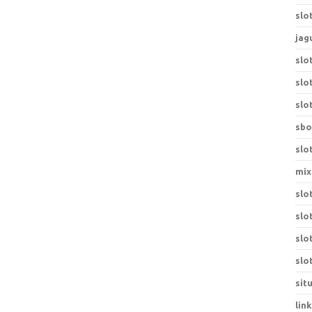
slo
jag
slo
slo
slo
sbo
slo
mix
slo
slo
slo
slo
sit
lin