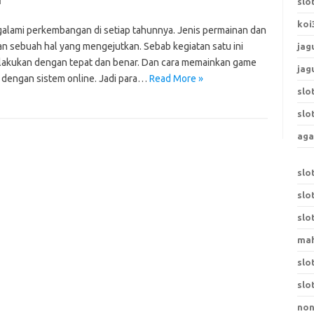
slo
koi
galami perkembangan di setiap tahunnya. Jenis permainan dan
an sebuah hal yang mengejutkan. Sebab kegiatan satu ini
jag
ilakukan dengan tepat dan benar. Dan cara memainkan game
jag
 dengan sistem online. Jadi para…
Read More »
slo
slo
aga
slo
slo
slo
mah
slo
slo
non