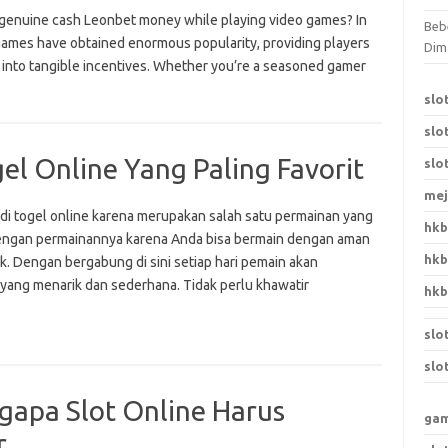
g genuine cash Leonbet money while playing video games? In
Beb
games have obtained enormous popularity, providing players
Dim
es into tangible incentives. Whether you’re a seasoned gamer
slo
slo
el Online Yang Paling Favorit
slo
mej
udi togel online karena merupakan salah satu permainan yang
hk
dengan permainannya karena Anda bisa bermain dengan aman
hk
aik. Dengan bergabung di sini setiap hari pemain akan
ang menarik dan sederhana. Tidak perlu khawatir
hk
slo
slo
apa Slot Online Harus
gam
r