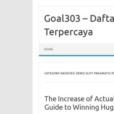
Skip
to
content
Goal303 – Dafta
Terpercaya
HOME
CATEGORY ARCHIVES:
DEMO SLOT PRAGMATIC P
The Increase of Actu
Guide to Winning Hu