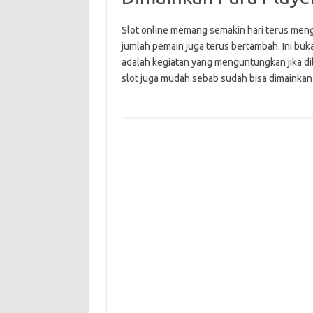
Slot online memang semakin hari terus men
jumlah pemain juga terus bertambah. Ini buk
adalah kegiatan yang menguntungkan jika d
slot juga mudah sebab sudah bisa dimainkan