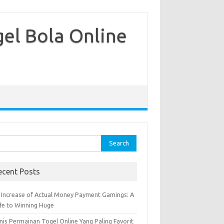
gel Bola Online
rch
ecent Posts
 Increase of Actual Money Payment Gamings: A
de to Winning Huge
nis Permainan Togel Online Yang Paling Favorit