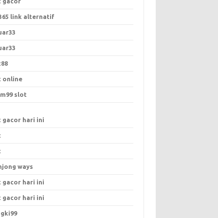
t gacor
365 link alternatif
uar33
uar33
t88
t online
m99 slot
t gacor hari ini
t
t
jong ways
t gacor hari ini
t gacor hari ini
gki99