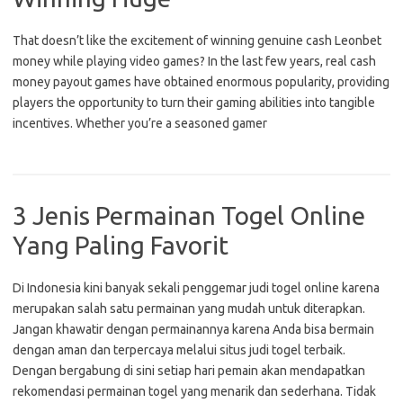
That doesn’t like the excitement of winning genuine cash Leonbet
money while playing video games? In the last few years, real cash
money payout games have obtained enormous popularity, providing
players the opportunity to turn their gaming abilities into tangible
incentives. Whether you’re a seasoned gamer
3 Jenis Permainan Togel Online
Yang Paling Favorit
Di Indonesia kini banyak sekali penggemar judi togel online karena
merupakan salah satu permainan yang mudah untuk diterapkan.
Jangan khawatir dengan permainannya karena Anda bisa bermain
dengan aman dan terpercaya melalui situs judi togel terbaik.
Dengan bergabung di sini setiap hari pemain akan mendapatkan
rekomendasi permainan togel yang menarik dan sederhana. Tidak