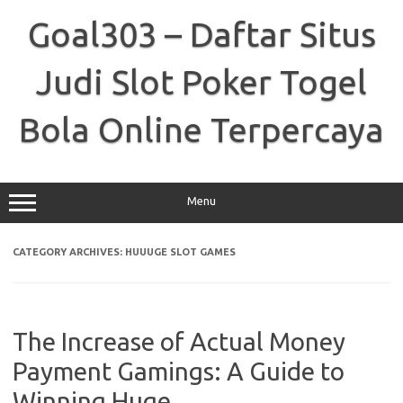
Skip
to
Goal303 – Daftar Situs
content
Judi Slot Poker Togel
Bola Online Terpercaya
Menu
CATEGORY ARCHIVES:
HUUUGE SLOT GAMES
The Increase of Actual Money
Payment Gamings: A Guide to
Winning Huge