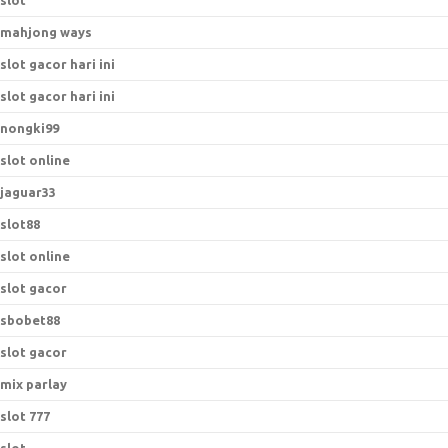
slot
mahjong ways
slot gacor hari ini
slot gacor hari ini
nongki99
slot online
jaguar33
slot88
slot online
slot gacor
sbobet88
slot gacor
mix parlay
slot 777