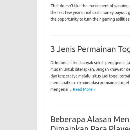
That doesn’t like the excitement of winnin
the last few years, real cash money payout 
the opportunity to turn their gaming abiliti
3 Jenis Permainan Tog
Di Indonesia kini banyak sekali penggemar j
mudah untuk diterapkan. Jangan khawatir 
dan terpercaya melalui situs judi togel terb
mendapatkan rekomendasi permainan togel y
mengenai…
Read More »
Beberapa Alasan Meng
Dimainkan Para Playe