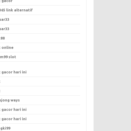
t gacor
365 link alternatif
uar33
uar33
t88
t online
m99 slot
t gacor hari ini
t
t
jong ways
t gacor hari ini
t gacor hari ini
gki99