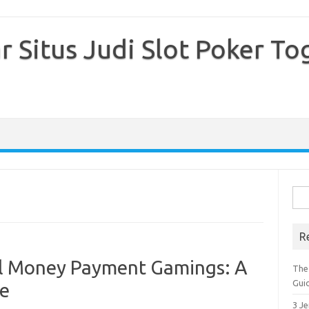
r Situs Judi Slot Poker To
Sea
for:
R
al Money Payment Gamings: A
The
Gui
ge
3 Je