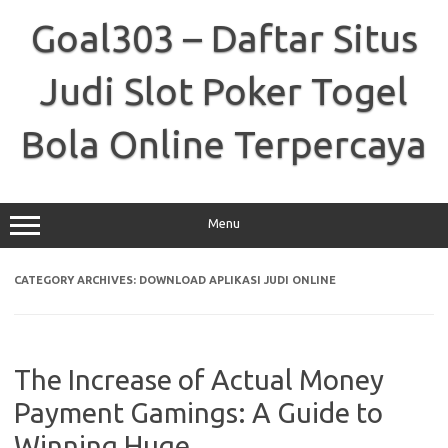
Skip
to
Goal303 – Daftar Situs
content
Judi Slot Poker Togel
Bola Online Terpercaya
Menu
CATEGORY ARCHIVES:
DOWNLOAD APLIKASI JUDI ONLINE
The Increase of Actual Money
Payment Gamings: A Guide to
Winning Huge