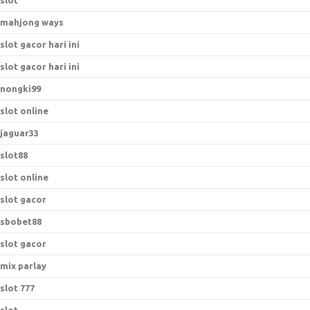
slot
mahjong ways
slot gacor hari ini
slot gacor hari ini
nongki99
slot online
jaguar33
slot88
slot online
slot gacor
sbobet88
slot gacor
mix parlay
slot 777