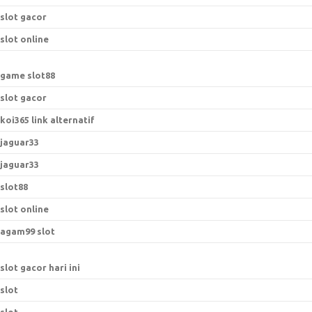
slot gacor
slot online
game slot88
slot gacor
koi365 link alternatif
jaguar33
jaguar33
slot88
slot online
agam99 slot
slot gacor hari ini
slot