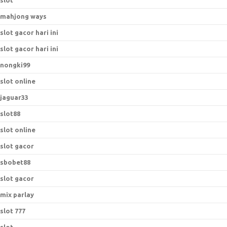
slot
mahjong ways
slot gacor hari ini
slot gacor hari ini
nongki99
slot online
jaguar33
slot88
slot online
slot gacor
sbobet88
slot gacor
mix parlay
slot 777