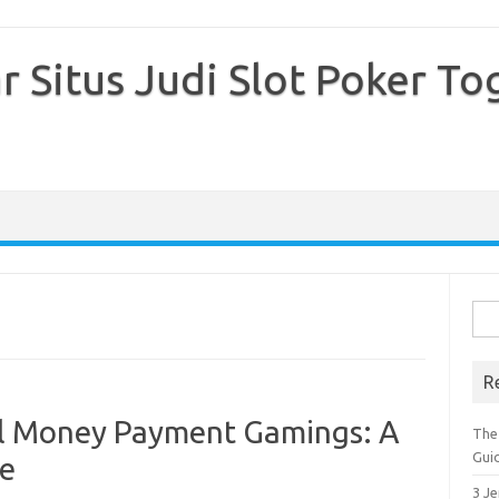
r Situs Judi Slot Poker To
Sea
for:
R
al Money Payment Gamings: A
The
Gui
ge
3 Je