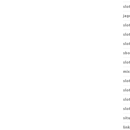
slo
jag
slo
slo
slo
sbo
slo
mix
slo
slo
slo
slo
sit
lin