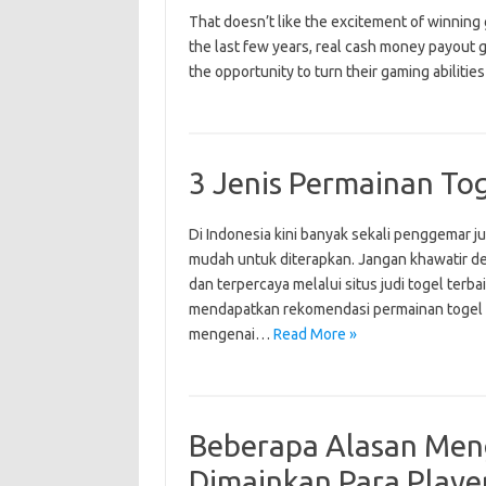
That doesn’t like the excitement of winnin
the last few years, real cash money payout 
the opportunity to turn their gaming abiliti
3 Jenis Permainan Tog
Di Indonesia kini banyak sekali penggemar j
mudah untuk diterapkan. Jangan khawatir 
dan terpercaya melalui situs judi togel terb
mendapatkan rekomendasi permainan togel y
mengenai…
Read More »
Beberapa Alasan Meng
Dimainkan Para Playe