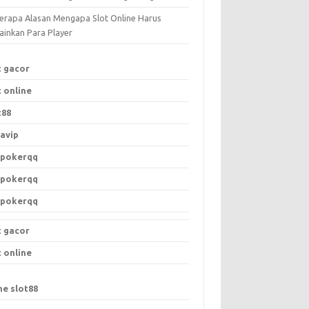
erapa Alasan Mengapa Slot Online Harus
ainkan Para Player
t gacor
t online
t88
avip
bpokerqq
bpokerqq
bpokerqq
t gacor
t online
e slot88