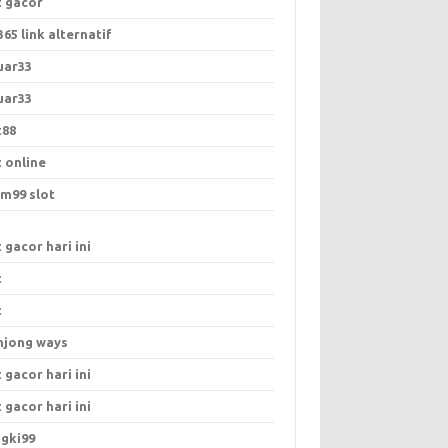
t gacor
365 link alternatif
uar33
uar33
t88
t online
m99 slot
t gacor hari ini
t
t
jong ways
t gacor hari ini
t gacor hari ini
gki99