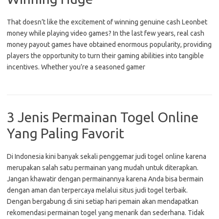
That doesn’t like the excitement of winning genuine cash Leonbet
money while playing video games? In the last few years, real cash
money payout games have obtained enormous popularity, providing
players the opportunity to turn their gaming abilities into tangible
incentives. Whether you’re a seasoned gamer
3 Jenis Permainan Togel Online
Yang Paling Favorit
Di Indonesia kini banyak sekali penggemar judi togel online karena
merupakan salah satu permainan yang mudah untuk diterapkan.
Jangan khawatir dengan permainannya karena Anda bisa bermain
dengan aman dan terpercaya melalui situs judi togel terbaik.
Dengan bergabung di sini setiap hari pemain akan mendapatkan
rekomendasi permainan togel yang menarik dan sederhana. Tidak