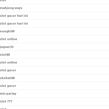
slot
mahjong ways
slot gacor hari ini
slot gacor hari ini
nongki99
slot online
jaguar33
slot88
slot online
slot gacor
sbobet88
slot gacor
mix parlay
slot 777