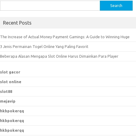
S
e
a
Recent Posts
r
c
The Increase of Actual Money Payment Gamings: A Guide to Winning Huge
h
3 Jenis Permainan Togel Online Yang Paling Favorit
f
o
Beberapa Alasan Mengapa Slot Online Harus Dimainkan Para Player
r
:
slot gacor
slot online
slot88
mejavip
hkbpokerqq
hkbpokerqq
hkbpokerqq