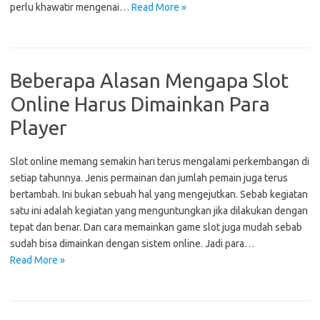
perlu khawatir mengenai…
Read More »
Beberapa Alasan Mengapa Slot
Online Harus Dimainkan Para
Player
Slot online memang semakin hari terus mengalami perkembangan di
setiap tahunnya. Jenis permainan dan jumlah pemain juga terus
bertambah. Ini bukan sebuah hal yang mengejutkan. Sebab kegiatan
satu ini adalah kegiatan yang menguntungkan jika dilakukan dengan
tepat dan benar. Dan cara memainkan game slot juga mudah sebab
sudah bisa dimainkan dengan sistem online. Jadi para…
Read More »