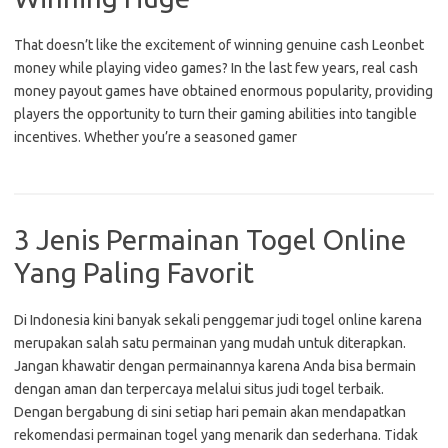
That doesn’t like the excitement of winning genuine cash Leonbet
money while playing video games? In the last few years, real cash
money payout games have obtained enormous popularity, providing
players the opportunity to turn their gaming abilities into tangible
incentives. Whether you’re a seasoned gamer
3 Jenis Permainan Togel Online
Yang Paling Favorit
Di Indonesia kini banyak sekali penggemar judi togel online karena
merupakan salah satu permainan yang mudah untuk diterapkan.
Jangan khawatir dengan permainannya karena Anda bisa bermain
dengan aman dan terpercaya melalui situs judi togel terbaik.
Dengan bergabung di sini setiap hari pemain akan mendapatkan
rekomendasi permainan togel yang menarik dan sederhana. Tidak