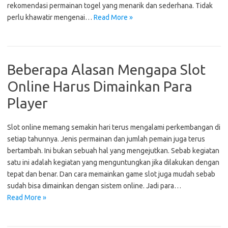
rekomendasi permainan togel yang menarik dan sederhana. Tidak
perlu khawatir mengenai…
Read More »
Beberapa Alasan Mengapa Slot
Online Harus Dimainkan Para
Player
Slot online memang semakin hari terus mengalami perkembangan di
setiap tahunnya. Jenis permainan dan jumlah pemain juga terus
bertambah. Ini bukan sebuah hal yang mengejutkan. Sebab kegiatan
satu ini adalah kegiatan yang menguntungkan jika dilakukan dengan
tepat dan benar. Dan cara memainkan game slot juga mudah sebab
sudah bisa dimainkan dengan sistem online. Jadi para…
Read More »