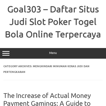
Skip
to
Goal303 – Daftar Situs
content
Judi Slot Poker Togel
Bola Online Terpercaya
Menu
CATEGORY ARCHIVES:
MENGHINDARI MINUMAN KERAS JUDI DAN
PERTENGKARAN
The Increase of Actual Money
Payment Gamings: A Guide to