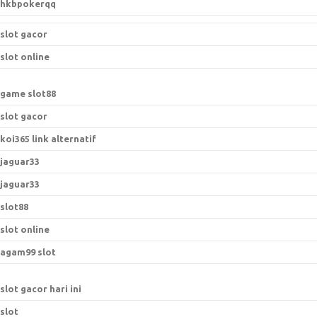
hkbpokerqq
slot gacor
slot online
game slot88
slot gacor
koi365 link alternatif
jaguar33
jaguar33
slot88
slot online
agam99 slot
slot gacor hari ini
slot