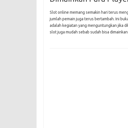
Slot online memang semakin hari terus men
jumlah pemain juga terus bertambah. Ini buk
adalah kegiatan yang menguntungkan jika d
slot juga mudah sebab sudah bisa dimainkan