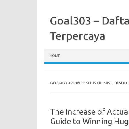
Skip
to
content
Goal303 – Dafta
Terpercaya
HOME
CATEGORY ARCHIVES:
SITUS KHUSUS JUDI SLOT
The Increase of Actu
Guide to Winning Hu