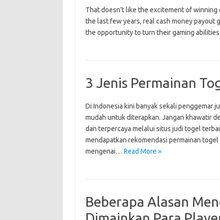
That doesn’t like the excitement of winnin
the last few years, real cash money payout 
the opportunity to turn their gaming abiliti
3 Jenis Permainan Tog
Di Indonesia kini banyak sekali penggemar j
mudah untuk diterapkan. Jangan khawatir 
dan terpercaya melalui situs judi togel terb
mendapatkan rekomendasi permainan togel y
mengenai…
Read More »
Beberapa Alasan Meng
Dimainkan Para Playe