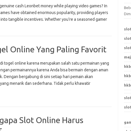
g genuine cash Leonbet money while playing video games? In
Beb
games have obtained enormous popularity, providing players
Dim
es into tangible incentives. Whether you’re a seasoned gamer
slo
slo
el Online Yang Paling Favorit
slo
mej
udi togel online karena merupakan salah satu permainan yang
hk
dengan permainannya karena Anda bisa bermain dengan aman
hk
aik. Dengan bergabung di sini setiap hari pemain akan
ang menarik dan sederhana. Tidak perlu khawatir
hk
slo
slo
apa Slot Online Harus
gam
r