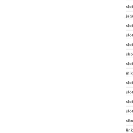
slo
jag
slo
slo
slo
sbo
slo
mix
slo
slo
slo
slo
sit
lin