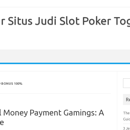
r Situs Judi Slot Poker To
Sea
9 BONUS 100%
for:
R
al Money Payment Gamings: A
The
Gui
ge
3 Je