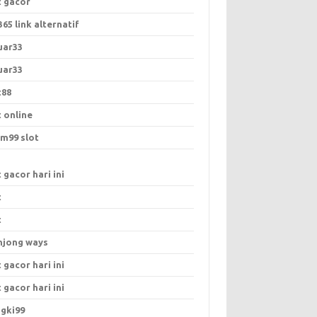
t gacor
365 link alternatif
uar33
uar33
t88
t online
m99 slot
t gacor hari ini
t
t
jong ways
t gacor hari ini
t gacor hari ini
gki99