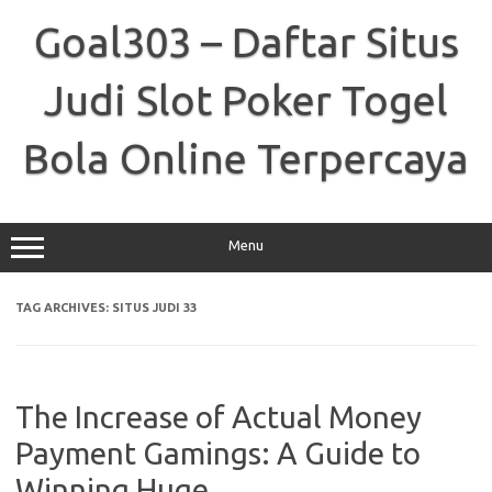
Skip
to
Goal303 – Daftar Situs
content
Judi Slot Poker Togel
Bola Online Terpercaya
Menu
TAG ARCHIVES:
SITUS JUDI 33
The Increase of Actual Money
Payment Gamings: A Guide to
Winning Huge