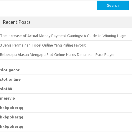
S
e
a
Recent Posts
r
c
The Increase of Actual Money Payment Gamings: A Guide to Winning Huge
h
3 Jenis Permainan Togel Online Yang Paling Favorit
f
o
Beberapa Alasan Mengapa Slot Online Harus Dimainkan Para Player
r
:
slot gacor
slot online
slot88
mejavip
hkbpokerqq
hkbpokerqq
hkbpokerqq