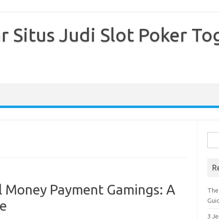
r Situs Judi Slot Poker To
Sea
for:
R
al Money Payment Gamings: A
The
Gui
ge
3 Je