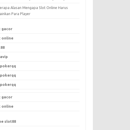
erapa Alasan Mengapa Slot Online Harus
ainkan Para Player
t gacor
t online
t88
avip
bpokerqq
bpokerqq
bpokerqq
t gacor
t online
e slot88