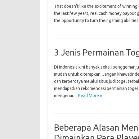
That doesn’t like the excitement of winnin
the last few years, real cash money payout 
the opportunity to turn their gaming abiliti
3 Jenis Permainan Tog
Di Indonesia kini banyak sekali penggemar j
mudah untuk diterapkan. Jangan khawatir 
dan terpercaya melalui situs judi togel terb
mendapatkan rekomendasi permainan togel y
mengenai…
Read More »
Beberapa Alasan Meng
Dimainkan Para Playe