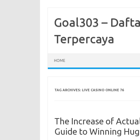
Skip
to
content
Goal303 – Dafta
Terpercaya
HOME
TAG ARCHIVES:
LIVE CASINO ONLINE 76
The Increase of Actu
Guide to Winning Hu