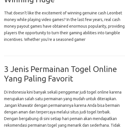
That doesn’t like the excitement of winning genuine cash Leonbet
money while playing video games? In the last few years, real cash
money payout games have obtained enormous popularity, providing
players the opportunity to turn their gaming abilities into tangible
incentives. Whether you’re a seasoned gamer
3 Jenis Permainan Togel Online
Yang Paling Favorit
Di Indonesia kini banyak sekali penggemar judi togel online karena
merupakan salah satu permainan yang mudah untuk diterapkan.
Jangan khawatir dengan permainannya karena Anda bisa bermain
dengan aman dan terpercaya melalui situs judi togel terbaik.
Dengan bergabung di sini setiap hari pemain akan mendapatkan
rekomendasi permainan togel yang menarik dan sederhana. Tidak