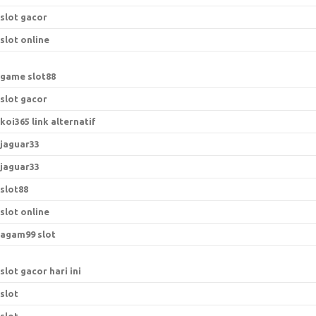
slot gacor
slot online
game slot88
slot gacor
koi365 link alternatif
jaguar33
jaguar33
slot88
slot online
agam99 slot
slot gacor hari ini
slot