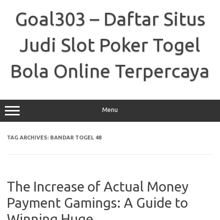
Skip
to
Goal303 – Daftar Situs
content
Judi Slot Poker Togel
Bola Online Terpercaya
Menu
TAG ARCHIVES:
BANDAR TOGEL 48
The Increase of Actual Money
Payment Gamings: A Guide to
Winning Huge