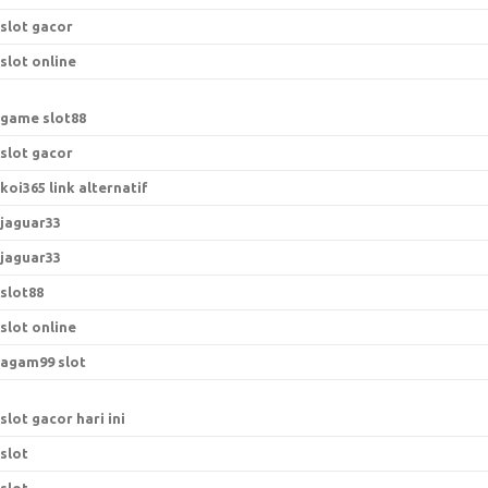
slot gacor
slot online
game slot88
slot gacor
koi365 link alternatif
jaguar33
jaguar33
slot88
slot online
agam99 slot
slot gacor hari ini
slot