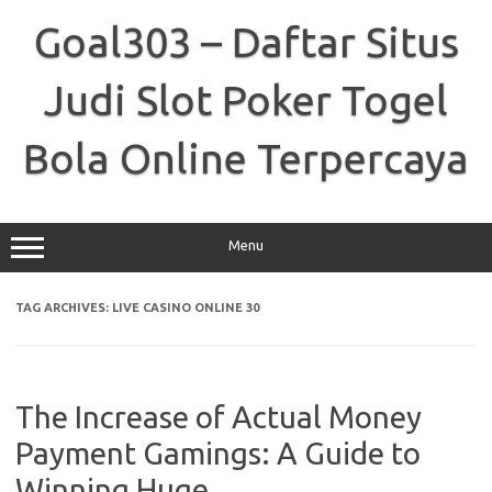
Skip
to
Goal303 – Daftar Situs
content
Judi Slot Poker Togel
Bola Online Terpercaya
Menu
TAG ARCHIVES:
LIVE CASINO ONLINE 30
The Increase of Actual Money
Payment Gamings: A Guide to
Winning Huge