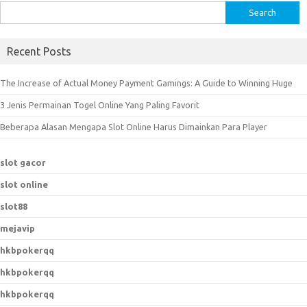
S
e
a
Recent Posts
r
c
The Increase of Actual Money Payment Gamings: A Guide to Winning Huge
h
3 Jenis Permainan Togel Online Yang Paling Favorit
f
o
Beberapa Alasan Mengapa Slot Online Harus Dimainkan Para Player
r
:
slot gacor
slot online
slot88
mejavip
hkbpokerqq
hkbpokerqq
hkbpokerqq