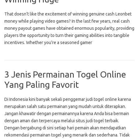
That doesn’t like the excitement of winning genuine cash Leonbet
money while playing video games? In the last few years, real cash
money payout games have obtained enormous popularity, providing
players the opportunity to turn their gaming abilities into tangible
incentives. Whether you’re a seasoned gamer
3 Jenis Permainan Togel Online
Yang Paling Favorit
Di Indonesia kini banyak sekali penggemar judi togel online karena
merupakan salah satu permainan yang mudah untuk diterapkan.
Jangan khawatir dengan permainannya karena Anda bisa bermain
dengan aman dan terpercaya melalui situs judi togel terbaik.
Dengan bergabung di sini setiap hari pemain akan mendapatkan
rekomendasi permainan togel yang menarik dan sederhana. Tidak