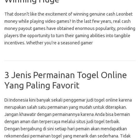
That doesn’t like the excitement of winning genuine cash Leonbet
money while playing video games? In the last few years, real cash
money payout games have obtained enormous popularity, providing
players the opportunity to turn their gaming abilities into tangible
incentives. Whether you’re a seasoned gamer
3 Jenis Permainan Togel Online
Yang Paling Favorit
Di Indonesia kini banyak sekali penggemar judi togel online karena
merupakan salah satu permainan yang mudah untuk diterapkan.
Jangan khawatir dengan permainannya karena Anda bisa bermain
dengan aman dan terpercaya melalui situs judi togel terbaik.
Dengan bergabung di sini setiap hari pemain akan mendapatkan
rekomendasi permainan togel yang menarik dan sederhana. Tidak