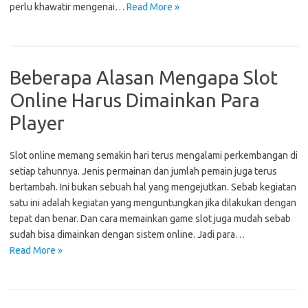
perlu khawatir mengenai…
Read More »
Beberapa Alasan Mengapa Slot
Online Harus Dimainkan Para
Player
Slot online memang semakin hari terus mengalami perkembangan di
setiap tahunnya. Jenis permainan dan jumlah pemain juga terus
bertambah. Ini bukan sebuah hal yang mengejutkan. Sebab kegiatan
satu ini adalah kegiatan yang menguntungkan jika dilakukan dengan
tepat dan benar. Dan cara memainkan game slot juga mudah sebab
sudah bisa dimainkan dengan sistem online. Jadi para…
Read More »