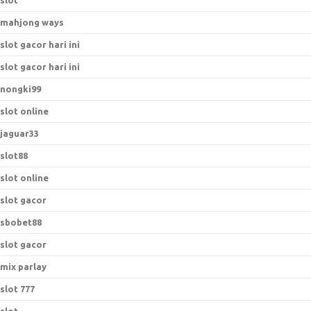
slot
mahjong ways
slot gacor hari ini
slot gacor hari ini
nongki99
slot online
jaguar33
slot88
slot online
slot gacor
sbobet88
slot gacor
mix parlay
slot 777