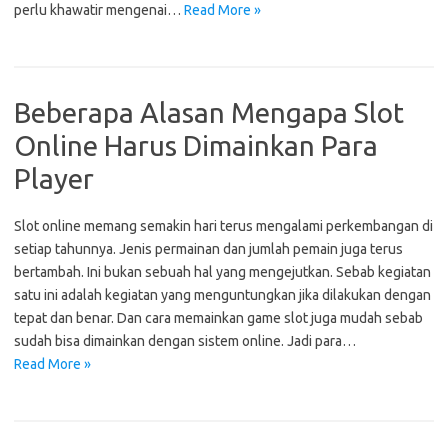
perlu khawatir mengenai…
Read More »
Beberapa Alasan Mengapa Slot
Online Harus Dimainkan Para
Player
Slot online memang semakin hari terus mengalami perkembangan di
setiap tahunnya. Jenis permainan dan jumlah pemain juga terus
bertambah. Ini bukan sebuah hal yang mengejutkan. Sebab kegiatan
satu ini adalah kegiatan yang menguntungkan jika dilakukan dengan
tepat dan benar. Dan cara memainkan game slot juga mudah sebab
sudah bisa dimainkan dengan sistem online. Jadi para…
Read More »