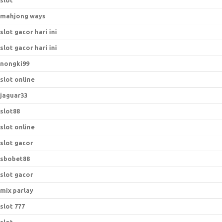
slot
mahjong ways
slot gacor hari ini
slot gacor hari ini
nongki99
slot online
jaguar33
slot88
slot online
slot gacor
sbobet88
slot gacor
mix parlay
slot 777