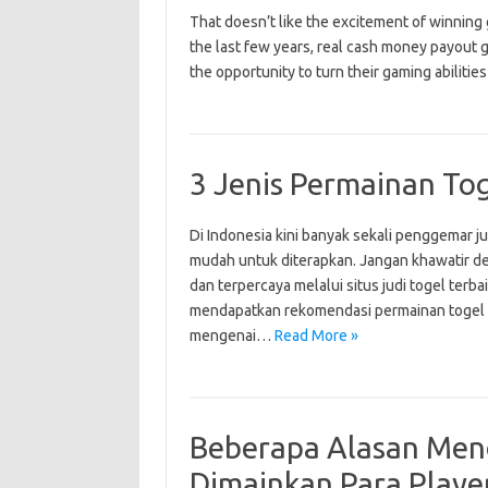
That doesn’t like the excitement of winnin
the last few years, real cash money payout 
the opportunity to turn their gaming abiliti
3 Jenis Permainan Tog
Di Indonesia kini banyak sekali penggemar j
mudah untuk diterapkan. Jangan khawatir 
dan terpercaya melalui situs judi togel terb
mendapatkan rekomendasi permainan togel y
mengenai…
Read More »
Beberapa Alasan Meng
Dimainkan Para Playe