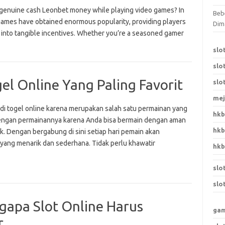
g genuine cash Leonbet money while playing video games? In
Beb
games have obtained enormous popularity, providing players
Dim
es into tangible incentives. Whether you’re a seasoned gamer
slo
slo
el Online Yang Paling Favorit
slo
mej
udi togel online karena merupakan salah satu permainan yang
hk
dengan permainannya karena Anda bisa bermain dengan aman
hk
aik. Dengan bergabung di sini setiap hari pemain akan
ang menarik dan sederhana. Tidak perlu khawatir
hk
slo
slo
apa Slot Online Harus
gam
r