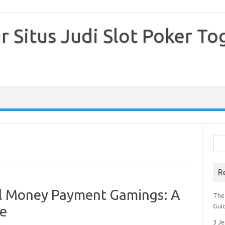
r Situs Judi Slot Poker To
Sea
for:
R
al Money Payment Gamings: A
The
Gui
ge
3 Je