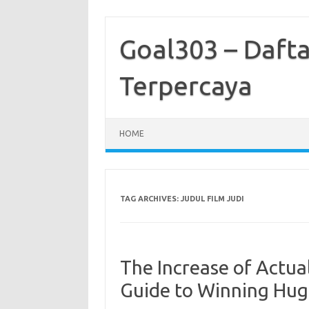
Skip
to
content
Goal303 – Dafta
Terpercaya
HOME
TAG ARCHIVES:
JUDUL FILM JUDI
The Increase of Actu
Guide to Winning Hu