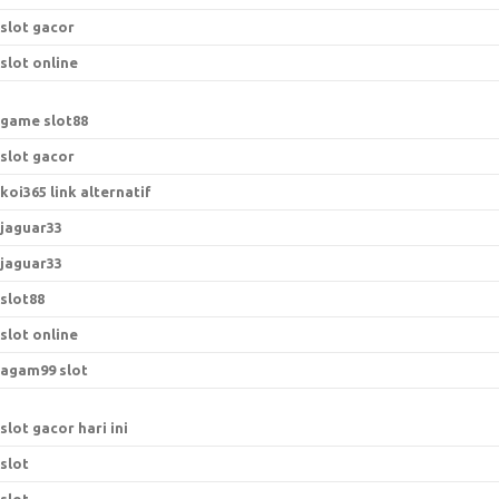
slot gacor
slot online
game slot88
slot gacor
koi365 link alternatif
jaguar33
jaguar33
slot88
slot online
agam99 slot
slot gacor hari ini
slot